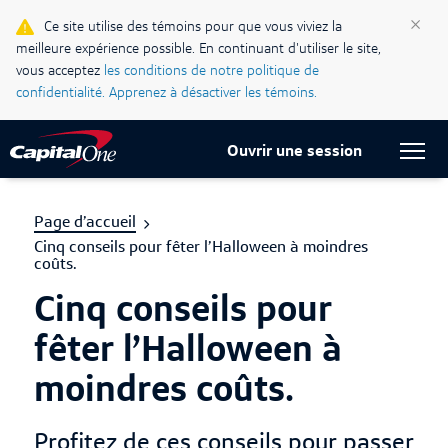
×
Ce site utilise des témoins pour que vous viviez la
Blogue Ma vie, mon crédit
meilleure expérience possible. En continuant d'utiliser le site,
vous acceptez
les conditions de notre politique de
Centre d’assistance
confidentialité.
Apprenez à désactiver les témoins.
Current Locale:
Français (Canada)
Ouvrir une session
Page d’accueil
Cinq conseils pour fêter l’Halloween à moindres
coûts.
Cinq conseils pour
fêter l’Halloween à
moindres coûts.
Profitez de ces conseils pour passer