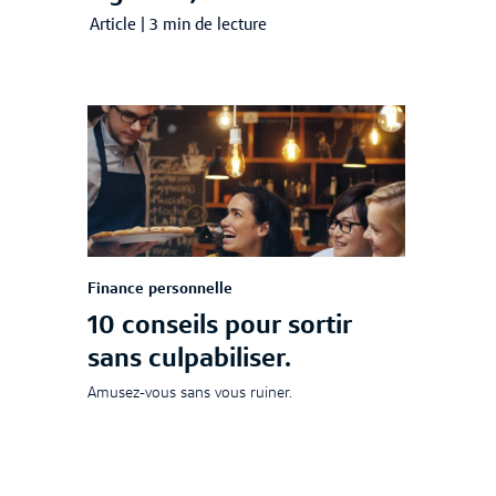
Article
|
3 min de lecture
Des avantages qui vous seront bien utiles lors
de vos achats ou de vos voyages
Finance personnelle
10 conseils pour sortir
sans culpabiliser.
Amusez-vous sans vous ruiner.