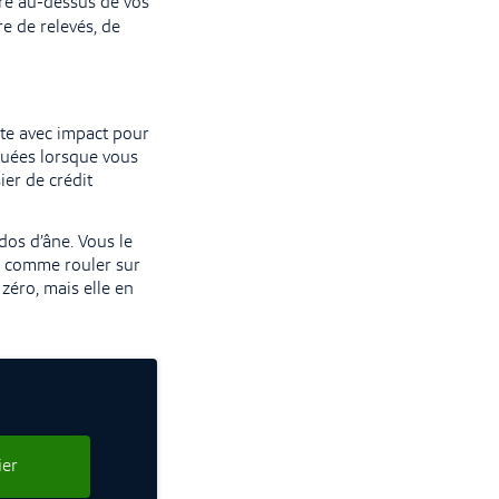
re au-dessus de vos
e de relevés, de
te avec impact pour
ctuées lorsque vous
ier de crédit
dos d’âne. Vous le
st comme rouler sur
zéro, mais elle en
ier