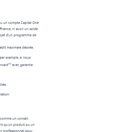
 eu un compte Capital One
ffrance, ni avoir un solde
 l’objet d’un programme de
rédit maximale désirée.
par exemple, si nous
MD
ercard
avec garantie.
liée.
ration.
té comme un conseil
ant qu’un produit ou un
 un professionnel pour