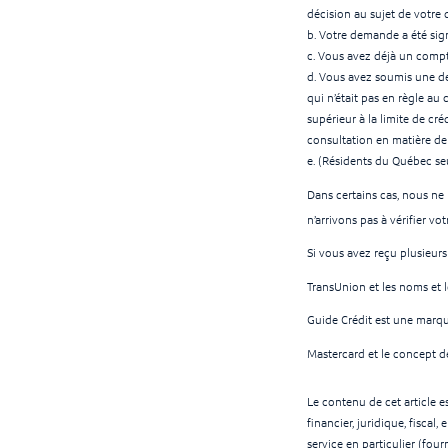
décision au sujet de votre
b. Votre demande a été sign
c. Vous avez déjà un compt
d. Vous avez soumis une de
qui n’était pas en règle au 
supérieur à la limite de cré
consultation en matière de c
e. (Résidents du Québec seu
Dans certains cas, nous ne
n’arrivons pas à vérifier vo
Si vous avez reçu plusieurs
TransUnion et les noms et 
Guide Crédit est une marqu
Mastercard et le concept d
Le contenu de cet article e
financier, juridique, fisca
service en particulier (fou