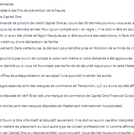
 demande.
alée à des fins de prévention de la fraude.
e Capital One.
mande de produit de crédit Capital One au cours des 30 derniers jours ou vous avez
cours de la dernière année. Pour qu’un compte soit « en règle », il ne doit ni être en sou
dit, ni avoir été utilisé de façon frauduleuse, ni être soumis à des restrictions, ni faire
rédit ou d’une déclaration de faillite.
lement) Dans certains cas, la décision pourrait être prise en fonction de la limite de c
 pourrons pas ouvrir de compte à votre nom même si votre demande a été approuvée, 
tre identité ou si vous ne fournissez pas les fonds de sécurité requis pour la carte Mast
 offres de préapprobation, en accepter l’une pourrait invalider les autres.
logos associés sont des marques de commerce de TransUnion, LLC ou d’une société affi
e déposée et Vérif Éclair est une marque de commerce de Capital One Financial Corpo
e cercles sont des marques déposées de Mastercard International Incorporated.
st fourni à titre informatif et éducatif seulement. Il ne doit en aucun cas être interpré
l, en matière de placement ou tout autre type de conseil professionnel, ni comme affirm
rni par Capital One ou d’autres entités) vous convient. Vous devriez toujours consulter