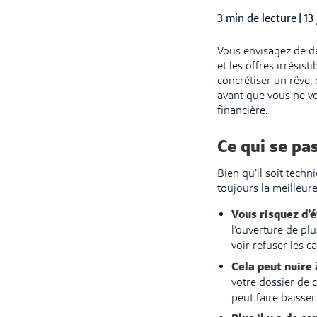
3 min de lecture
|
Pub
13
Vous envisagez de de
et les offres irrési
concrétiser un rêve, 
avant que vous ne vo
financière.
Ce qui se pa
Bien qu’il soit techn
toujours la meilleure
Vous risquez d’é
l’ouverture de pl
voir refuser les 
Cela peut nuire 
votre dossier de c
peut faire baisse