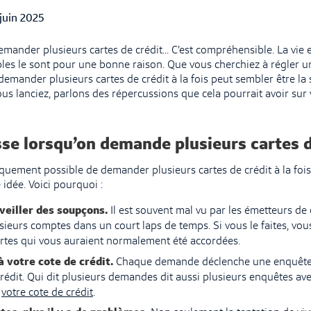
lished Date
 juin 2025
mander plusieurs cartes de crédit... C’est compréhensible. La vie e
stibles le sont pour une bonne raison. Que vous cherchiez à régler
demander plusieurs cartes de crédit à la fois peut sembler être la 
us lanciez, parlons des répercussions que cela pourrait avoir sur 
sse lorsqu’on demande plusieurs cartes d
iquement possible de demander plusieurs cartes de crédit à la fois,
 idée. Voici pourquoi :
veiller des soupçons.
Il est souvent mal vu par les émetteurs d
usieurs comptes dans un court laps de temps. Si vous le faites, vou
cartes qui vous auraient normalement été accordées.
à votre cote de crédit.
Chaque demande déclenche une enquête 
rédit. Qui dit plusieurs demandes dit aussi plusieurs enquêtes ave
r
votre cote de crédit
.