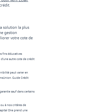
 outil Vérif Éclair
rédit.
a solution la plus
une gestion
iorer votre cote de
es fins éducatives
 d’une autre cote de crédit
nibilité peut varier en
ansUnion. Guide Crédit
garantie sauf dans certains
 ou à nos critères de
Capital One prend une