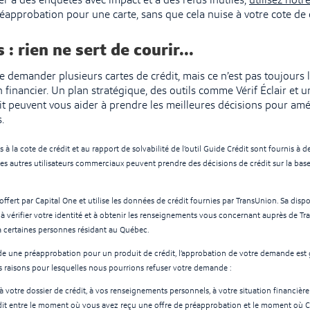
r à des enquêtes avec impact et à des refus inutiles,
utilisez notre
réapprobation pour une carte, sans que cela nuise à votre cote de c
 : rien ne sert de courir...
de demander plusieurs cartes de crédit, mais ce n’est pas toujours l
n financier. Un plan stratégique, des outils comme Vérif Éclair et 
t peuvent vous aider à prendre les meilleures décisions pour amél
.
 à la cote de crédit et au rapport de solvabilité de l’outil Guide Crédit sont fournis à d
les autres utilisateurs commerciaux peuvent prendre des décisions de crédit sur la base
offert par Capital One et utilise les données de crédit fournies par TransUnion. Sa dispo
à vérifier votre identité et à obtenir les renseignements vous concernant auprès de Tr
 à certaines personnes résidant au Québec.
de une préapprobation pour un produit de crédit, l’approbation de votre demande est 
s raisons pour lesquelles nous pourrions refuser votre demande :
à votre dossier de crédit, à vos renseignements personnels, à votre situation financière
dit entre le moment où vous avez reçu une offre de préapprobation et le moment où 