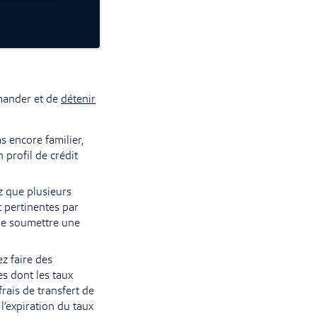
emander et de
détenir
as encore familier,
 profil de crédit
z que plusieurs
t pertinentes par
 de soumettre une
z faire des
es dont les taux
frais de transfert de
l’expiration du taux