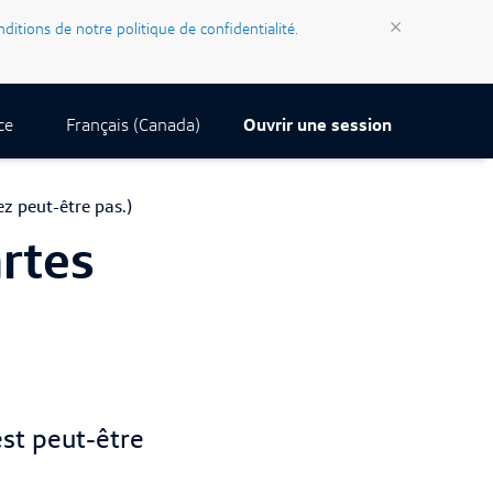
×
nditions de notre politique de confidentialité.
Current Locale:
Français (Canada)
ce
Ouvrir une session
ez peut-être pas.)
rtes
est peut-être