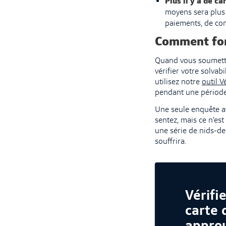
Plus il y a de ca
moyens sera plus 
paiements, de con
Comment fon
Quand vous soumette
vérifier votre solva
utilisez notre
outil Vé
pendant une période 
Une seule enquête av
sentez, mais ce n’es
une série de nids-de-
souffrira.
Vérifi
carte 