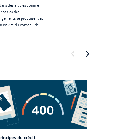
s dans des articles comme
onsables des
angements se produisent au
exhaustivité du contenu de
Show previous
Show next
rincipes du crédit
Carrefour d'ap