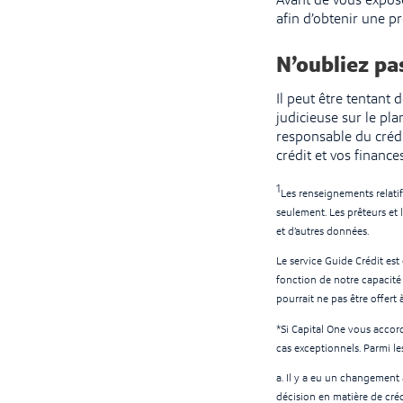
Avant de vous expose
afin d’obtenir une p
N’oubliez pas
Il peut être tentant 
judicieuse sur le pla
responsable du crédi
crédit et vos finances
1
Les renseignements relatifs
seulement. Les prêteurs et 
et d’autres données.
Le service Guide Crédit est 
fonction de notre capacité 
pourrait ne pas être offert
*Si Capital One vous accor
cas exceptionnels. Parmi le
a. Il y a eu un changement 
décision en matière de cré