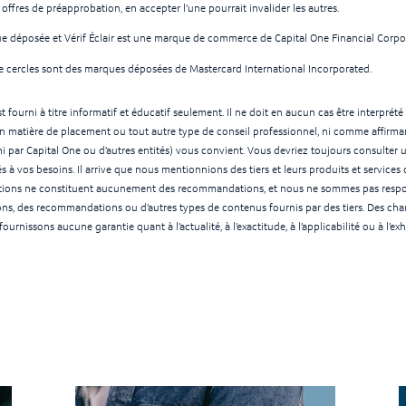
 offres de préapprobation, en accepter l’une pourrait invalider les autres.
e déposée et Vérif Éclair est une marque de commerce de Capital One Financial Corpo
e cercles sont des marques déposées de Mastercard International Incorporated.
st fourni à titre informatif et éducatif seulement. Il ne doit en aucun cas être interpré
l, en matière de placement ou tout autre type de conseil professionnel, ni comme affirm
rni par Capital One ou d’autres entités) vous convient. Vous devriez toujours consulter
s à vos besoins. Il arrive que nous mentionnions des tiers et leurs produits et service
mentions ne constituent aucunement des recommandations, et nous ne sommes pas resp
ns, des recommandations ou d’autres types de contenus fournis par des tiers. Des ch
fournissons aucune garantie quant à l’actualité, à l’exactitude, à l’applicabilité ou à l’