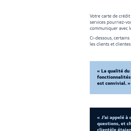
Votre carte de crédit
services pourriez-vo
communiquer avec le 
Ci-dessous, certains
les clients et cliente
« La qualité du 
fonctionnalités
est convivial. »
« J’ai appelé à
questions, et c
clientèle étaie