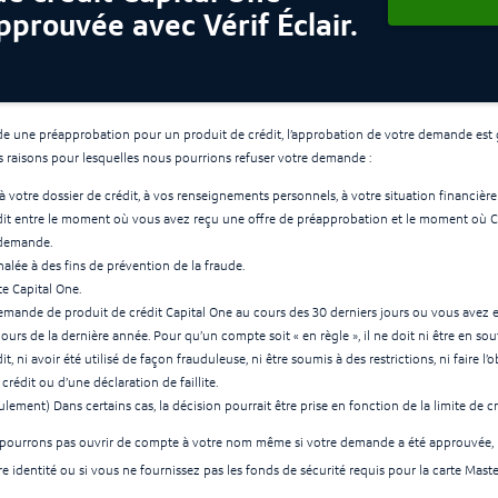
pprouvée avec Vérif Éclair.
de une préapprobation pour un produit de crédit, l’approbation de votre demande est 
s raisons pour lesquelles nous pourrions refuser votre demande :
à votre dossier de crédit, à vos renseignements personnels, à votre situation financière
dit entre le moment où vous avez reçu une offre de préapprobation et le moment où 
 demande.
alée à des fins de prévention de la fraude.
e Capital One.
mande de produit de crédit Capital One au cours des 30 derniers jours ou vous avez
cours de la dernière année. Pour qu’un compte soit « en règle », il ne doit ni être en sou
dit, ni avoir été utilisé de façon frauduleuse, ni être soumis à des restrictions, ni faire
rédit ou d’une déclaration de faillite.
lement) Dans certains cas, la décision pourrait être prise en fonction de la limite de c
 pourrons pas ouvrir de compte à votre nom même si votre demande a été approuvée, 
tre identité ou si vous ne fournissez pas les fonds de sécurité requis pour la carte Mast