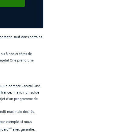
garantie sauf dans certains
 ou à nos critères de
Capital One prend une
 eu un compte Capital One
ffrance, ni avoir un solde
 l’objet d’un programme de
rédit maximale désirée.
par exemple, si nous
MD
ercard
avec garantie.