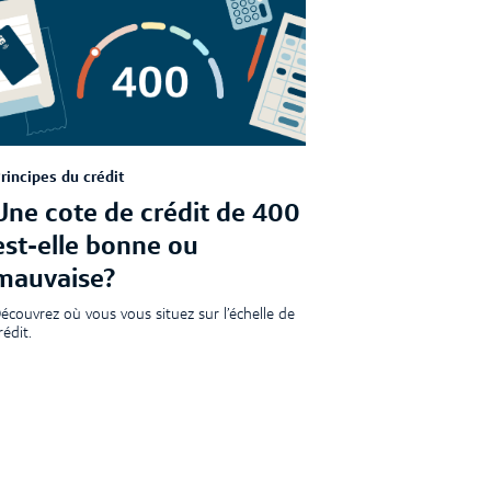
rincipes du crédit
Principes du cr
Une cote de crédit de 400
Les trois
est-elle bonne ou
habitude
mauvaise?
le bien-ê
selon Bru
écouvrez où vous vous situez sur l’échelle de
rédit.
Découvrez les tr
Bruce Sellery s
favoriser leur bi
rticle
|
4 min de lecture
Article
|
3 min 