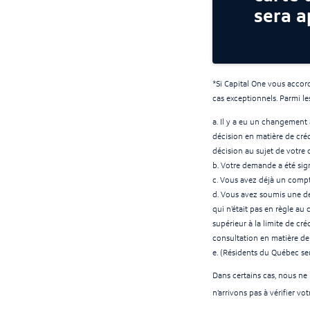
sera a
*Si Capital One vous accor
cas exceptionnels. Parmi le
a. Il y a eu un changement 
décision en matière de cré
décision au sujet de votre
b. Votre demande a été sign
c. Vous avez déjà un compt
d. Vous avez soumis une de
qui n’était pas en règle au 
supérieur à la limite de cré
consultation en matière de c
e. (Résidents du Québec seu
Dans certains cas, nous ne
n’arrivons pas à vérifier vo