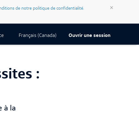
×
nditions de notre politique de confidentialité.
Current Locale:
Français (Canada)
ce
Ouvrir une session
sites :
 à la