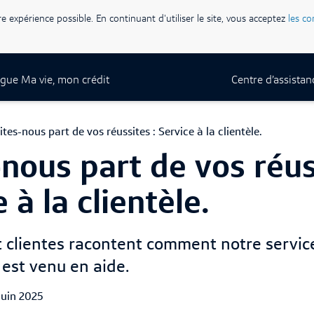
re expérience possible. En continuant d'utiliser le site, vous acceptez
les co
gue Ma vie, mon crédit
Centre d’assistan
ites-nous part de vos réussites : Service à la clientèle.
-nous part de vos réus
 à la clientèle.
t clientes racontent comment notre service
r est venu en aide.
lished Date
juin 2025