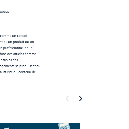
ration.
té comme un conseil
ant qu’un produit ou un
 un professionnel pour
s dans des articles comme
onsables des
angements se produisent au
exhaustivité du contenu de
Show previous
Show next