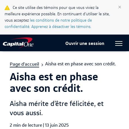
×
Ce site utilise des témoins pour que vous viviez la
Blogue Ma vie, mon crédit
meilleure expérience possible. En continuant d'utiliser le site,
vous acceptez
les conditions de notre politique de
Centre d’assistance
confidentialité.
Apprenez à désactiver les témoins.
Current Locale:
Français (Canada)
Ouvrir une session
Aisha est en phase avec son crédit.
Page d’accueil
Aisha est en phase
avec son crédit.
Aisha mérite d’être félicitée, et
vous aussi.
2 min de lecture
|
Published Date
13 juin 2025